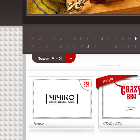
A
B
C
D
E
F
G
H
I
J
K
L
M
N
O
P
А
Б
В
Г
Д
Е
Є
Ж
З
И
І
Ї
К
Л
М
Н
Чічіко
CRAZY BBQ