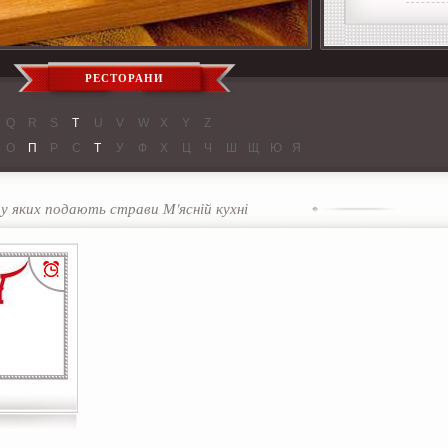
РЕСТОРАНИ
Q
R
S
T
U
V
W
X
Y
Z
О
П
Р
С
Т
У
Ф
Х
Ц
Ч
Ш
Щ
Ю
Я
у яких подають страви М'ясній кухні