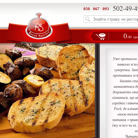
502-49-4
050
/
067
/
093
0
.00
гр
Уже протягом 
навколо м'яс
суперечки. Зат
противники м'я
багато спис
намагаючись д
доцільність сво
зізнатися, що я
середніх і півні
Росії, де кліма
своєю теплот
питання з прив
їжу м'ясо чи ні,
г
Читати