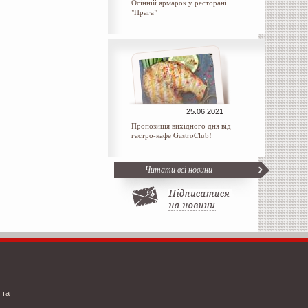
Осінній ярмарок у ресторані
"Прага"
25.06.2021
Пропозиція вихідного дня від
гастро-кафе GastroClub!
Читати всі новини
 та