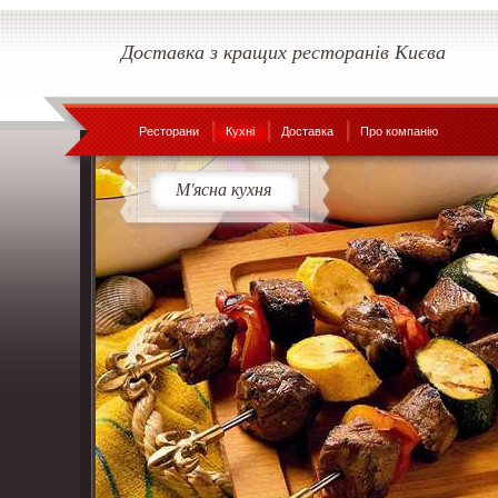
Доставка з кращих ресторанів Києва
Ресторани
Кухні
Доставка
Про компанію
М'ясна кухня