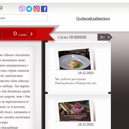
9
Особистий кабінет/вхід
0
н
страв
Свіжі
НОВИНИ
Всі
не одного століття
а точаться палкі
яті шанувальники і
сних страв зламали
19.12.2022
ів, наполегливо
Час роботи ресторану
овести один одному
Пантагрюєль в Новорічну ніч
го вибору. Але варто
к для багатьох країн
чних широт, так і для
т не вирізняється ні
ою, ні м'якістю,
оду того, вживати в
 не стоїть настільки
остро.
19.12.2022
 докладніше