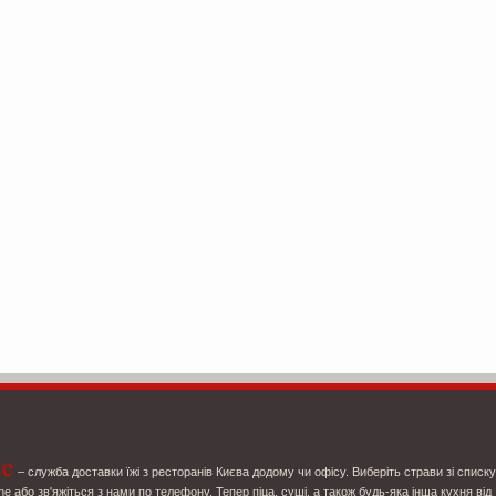
ce
– служба доставки їжі з ресторанів Києва додому чи офісу. Виберіть страви зі списку
ne або зв'яжіться з нами по телефону. Тепер піца, суші, а також будь-яка інша кухня від