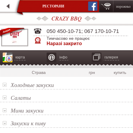
РЕСТОРАНИ
порожньо
CRAZY BBQ
050 450-10-71
;
067 170-10-71
Тимчасово не працює
Наразі закрито
карта
інфо
галерея
Страва
грн
купить
Холодные закуски
Салаты
Мини закуски
Закуски к пиву