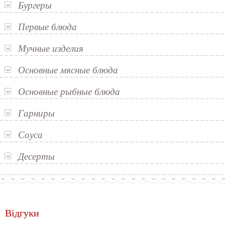
Бургеры
Первые блюда
Мучные изделия
Основные мясные блюда
Основные рыбные блюда
Гарниры
Соуса
Десерты
Відгуки