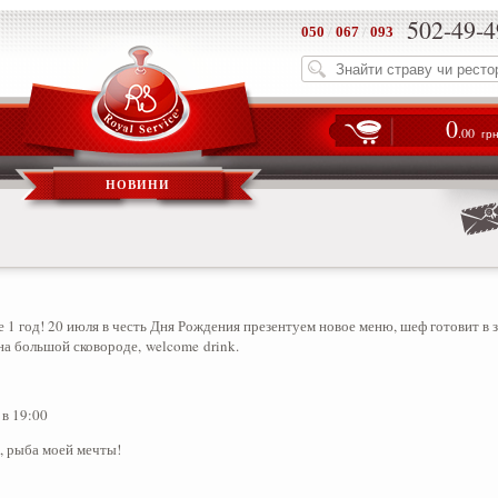
502-49-4
050
/
067
/
093
0
.00
гр
НОВИНИ
 1 год! 20 июля в честь Дня Рождения презентуем новое меню, шеф готовит в з
а большой сковороде, welcome drink.
в 19:00
, рыба моей мечты!