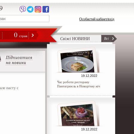
9
Особистий кабінет/вхід
0
н
страв
Свіжі
НОВИНИ
Всі
19.12.2022
Час роботи ресторану
Пантагрюєль в Новорічну ніч
але пасту с
19.12.2022