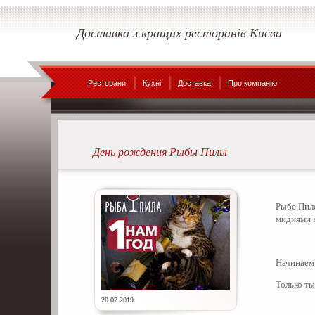
Доставка з кращих ресторанів Києва
Ресторани
Кухні
Доставка
Про компанію
День рождения Рыбы Пилы
Рыбе Пиле
мидиями н
Начинаем 
Только ты
20.07.2019