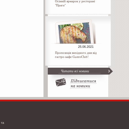
Осінній ярмарок у ресторані
"Прага"
25.06.2021
Пропозиція вихідного дня від
гастро-кафе GastroClub!
Читати всі новини
 та