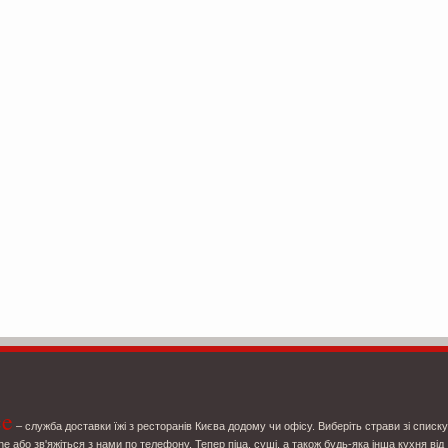
ce
– служба доставки їжі з ресторанів Києва додому чи офісу. Виберіть страви зі списку
ne або зв'яжіться з нами по телефону. Тепер піца, суші, а також будь-яка інша кухня від