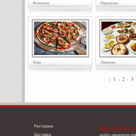
Испанська
Перуанська
Пица
Ліванська
1
2
3
Royal Servi
Ресторани
Доставка
зробіть замовлення onli