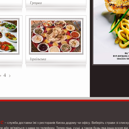
Грецька
Ізраїльська
4
ce
– служба доставки їжі з ресторанів Києва додому чи офісу. Виберіть страви зі списку
ne або зв'яжіться з нами по телефону. Тепер піца, суші, а також будь-яка інша кухня від