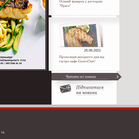
Осінній ярмарок у ресторані
"Прага"
25.06.2021
Пропозиція вихідного дня від
гастро-кафе GastroClub!
Читати всі новини
 та