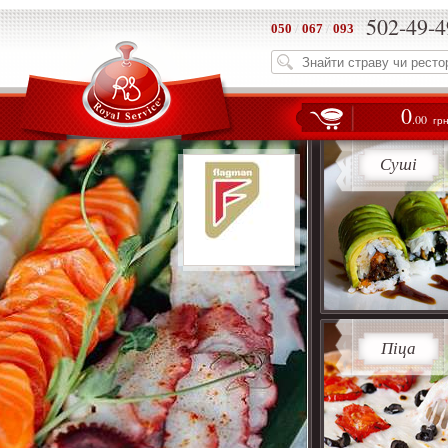
502-49-4
050
/
067
/
093
0
.00
гр
Суші
Піца