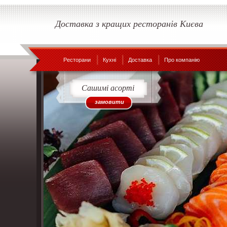
Доставка з кращих ресторанів Києва
Ресторани
Кухні
Доставка
Про компанію
Сашимі асорті
замовити