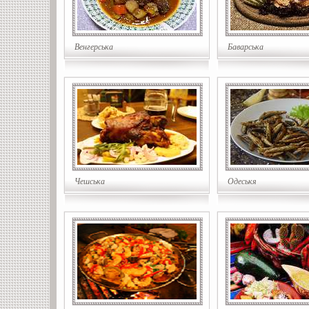
Венгерська
Баварська
Чешська
Одеськя