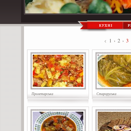
1
2
3
Пролетарська
Староруська