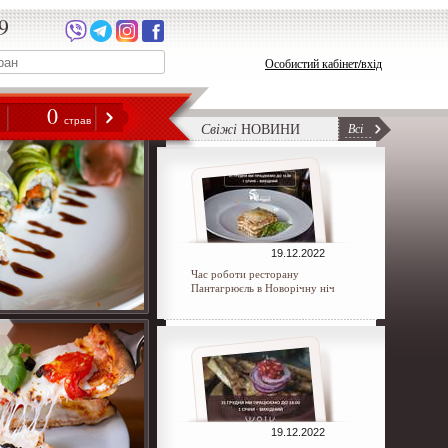
9
Особистий кабінет/вхід
0
н
страв
Свіжі
НОВИНИ
Всі
19.12.2022
Час роботи ресторану
Пантагрюєль в Новорічну ніч
19.12.2022