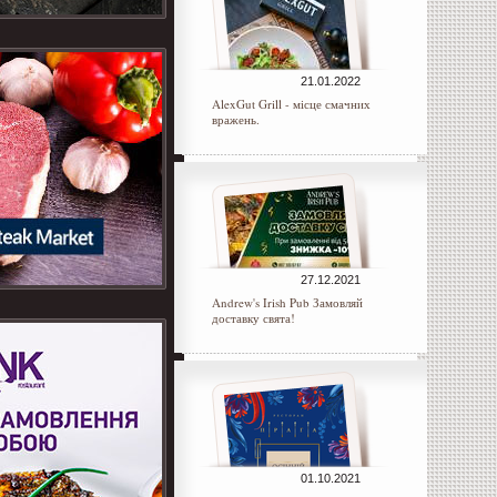
21.01.2022
AlexGut Grill - місце смачних
вражень.
27.12.2021
Andrew's Irish Pub Замовляй
доставку свята!
01.10.2021